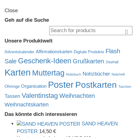
Close
Geh auf die Suche
Search
for:
Unsere Produktwelt
Flash
Affirmationskarten
Adventskalender
Digitale Produkte
Geschenk-Ideen
Sale
Grußkarten
Journal
Karten
Muttertag
Notizbücher
Notizbuch
Notizheft
Poster
Postkarten
Organisation
Ohrringe
Taschen
Valentinstag
Weihnachten
Tassen
Weihnachtskarten
Das könnte dich interessieren
SAND HEAVEN
POSTER
14,50
€