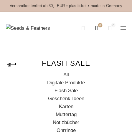
Versandkostenfrei ab 30,- EUR • plastikfrei • made in Germany
0
0
FLASH SALE
All
Digitale Produkte
Flash Sale
Geschenk-Ideen
Karten
Muttertag
Notizbücher
Ohrringe