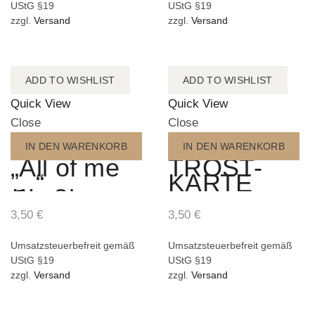
UStG §19
UStG §19
zzgl.
Versand
zzgl.
Versand
ADD TO WISHLIST
ADD TO WISHLIST
Quick View
Quick View
Close
Close
IN DEN WARENKORB
IN DEN WARENKORB
„All of me
TROST-
…“
KARTE
Grußkarte
3,50
€
3,50
€
Umsatzsteuerbefreit gemäß
Umsatzsteuerbefreit gemäß
UStG §19
UStG §19
zzgl.
Versand
zzgl.
Versand