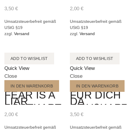
3,50
€
2,00
€
Umsatzsteuerbefreit gemäß
Umsatzsteuerbefreit gemäß
UStG §19
UStG §19
zzgl.
Versand
zzgl.
Versand
ADD TO WISHLIST
ADD TO WISHLIST
Quick View
Quick View
Close
Close
IN DEN WARENKORB
IN DEN WARENKORB
FEAR IS A
FÜR DICH
LIAR
DA
POSTKARTE
GRUßKART
2,00
€
3,50
€
Umsatzsteuerbefreit gemäß
Umsatzsteuerbefreit gemäß