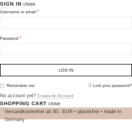
SIGN IN
close
Erforderlich
*
Username or email
Erforderlich
*
Password
LOG IN
Lost your password?
Remember me
No account yet?
Create An Account
SHOPPING CART
close
Versandkostenfrei ab 30,- EUR • plastikfrei • made in
Germany