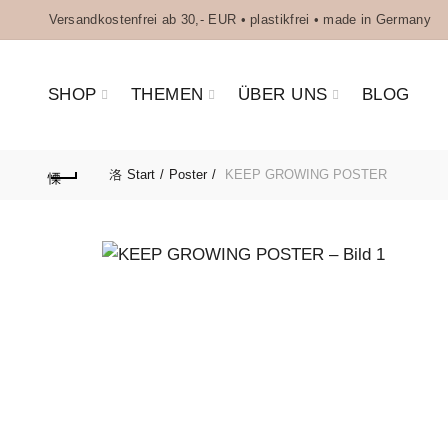
Versandkostenfrei ab 30,- EUR • plastikfrei • made in Germany
SHOP
THEMEN
ÜBER UNS
BLOG
Start
Poster
KEEP GROWING POSTER