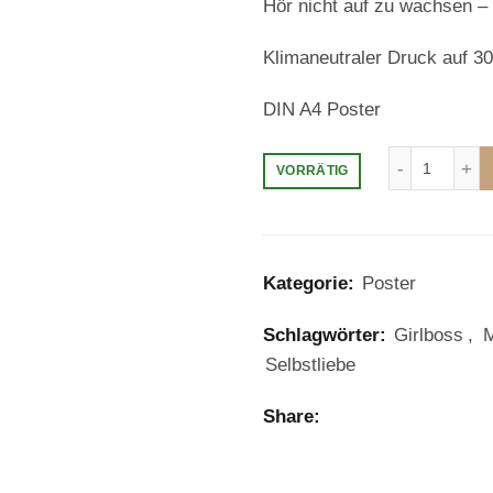
Hör nicht auf zu wachsen – i
Klimaneutraler Druck auf 3
DIN A4 Poster
KEEP G
VORRÄTIG
Kategorie:
Poster
Schlagwörter:
Girlboss
,
M
Selbstliebe
Share