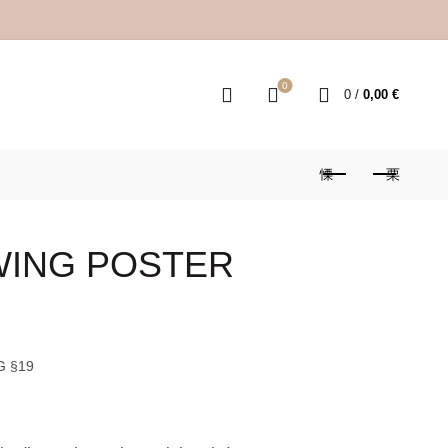
0
0
/
0,00
€
WING POSTER
G §19