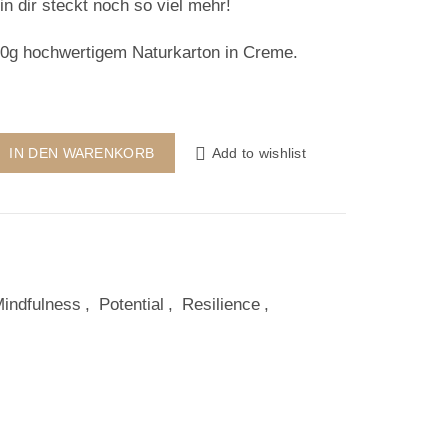
n dir steckt noch so viel mehr!
00g hochwertigem Naturkarton in Creme.
ROWING POSTER Menge
Add to wishlist
IN DEN WARENKORB
indfulness
,
Potential
,
Resilience
,