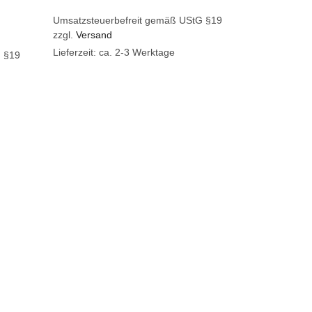
Umsatzsteuerbefreit gemäß UStG §19
zzgl.
Versand
Lieferzeit: ca. 2-3 Werktage
G §19
ADD TO 
Quick Vie
Close
IN DEN
„Thi
Rema