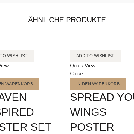
ÄHNLICHE PRODUKTE
TO WISHLIST
ADD TO WISHLIST
View
Quick View
Close
DEN WARENKORB
IN DEN WARENKORB
AVEN
SPREAD YO
SPIRED
WINGS
STER SET
POSTER