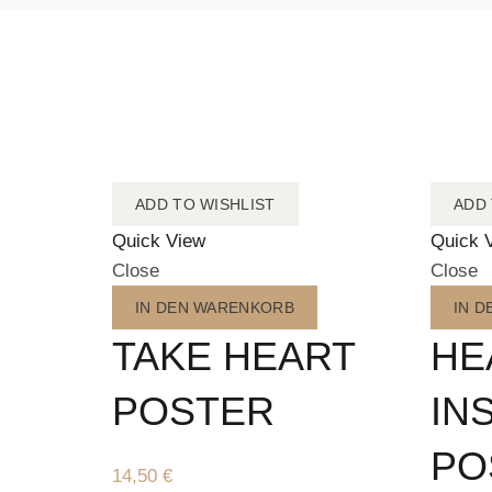
ADD TO WISHLIST
ADD 
Quick View
Quick 
Close
Close
IN DEN WARENKORB
IN 
TAKE HEART
HE
POSTER
IN
PO
14,50
€