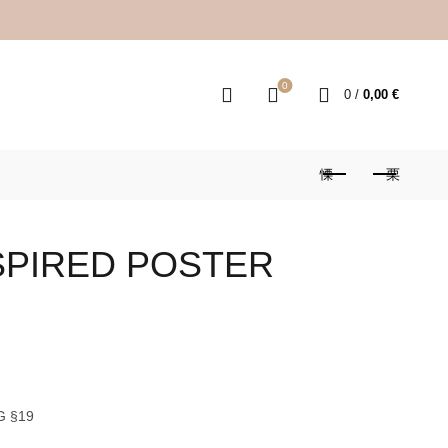
0
0
/
0,00
€
SPIRED POSTER
G §19