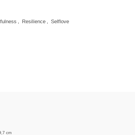
fulness
,
Resilience
,
Selflove
9,7 cm