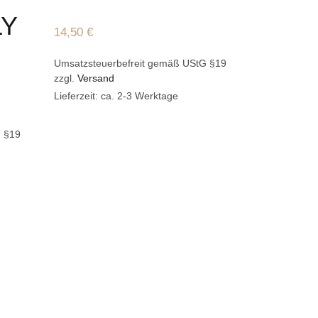
LY
ADD TO 
14,50
€
Quick Vie
Umsatzsteuerbefreit gemäß UStG §19
Close
zzgl.
Versand
IN DEN
Lieferzeit: ca. 2-3 Werktage
„This
G §19
Post
14,50
€
Umsatzsteue
zzgl.
Versan
Lieferzeit: c