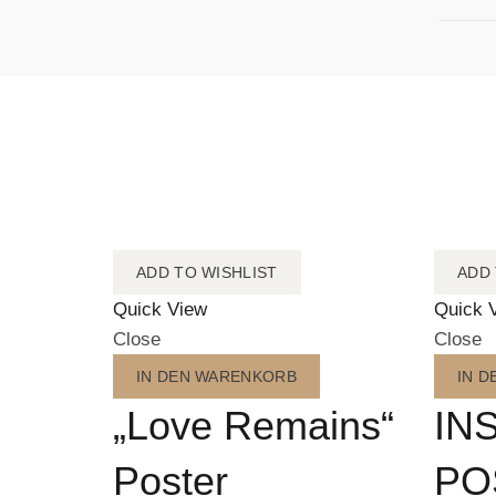
ADD TO WISHLIST
ADD 
Quick View
Quick 
Close
Close
IN DEN WARENKORB
IN 
„Love Remains“
IN
Poster
PO