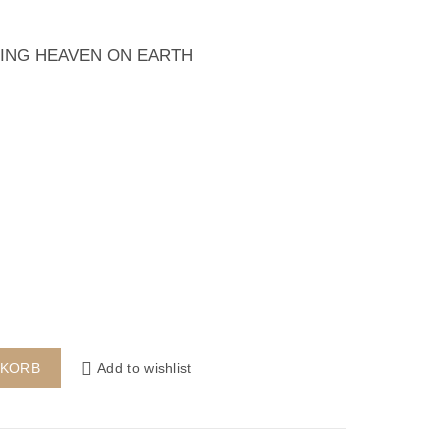
RING HEAVEN ON EARTH
ER SET Menge
Add to wishlist
NKORB