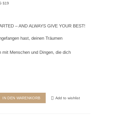
G §19
RTED – AND ALWAYS GIVE YOUR BEST!
ngefangen hast, deinen Träumen
ch mit Menschen und Dingen, die dich
ER WHY POSTER Menge
Add to wishlist
IN DEN WARENKORB