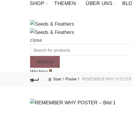
SHOP
THEMEN
ÜBER UNS
BL
close
Search
for:
SEARCH
Wishlist
0
Start
Poster
REMEMBER WHY POSTER
Cart (
o
)
0
/
0,00
€