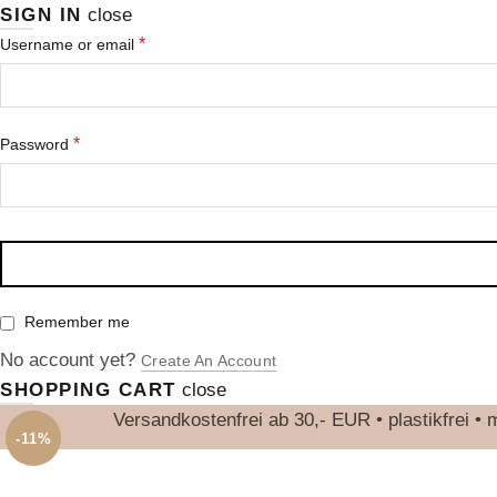
SIGN IN
close
Erforderlich
*
Username or email
Erforderlich
*
Password
Remember me
No account yet?
Create An Account
SHOPPING CART
close
Versandkostenfrei ab 30,- EUR • plastikfrei 
-11%