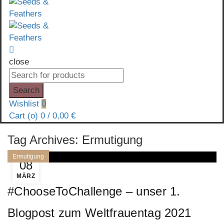
close
Search
for:
Search
Wishlist
0
Cart (
o
)
0
/
0,00
€
Tag Archives: Ermutigung
Ermutigung
08
MÄRZ
#ChooseToChallenge – unser 1.
Blogpost zum Weltfrauentag 2021