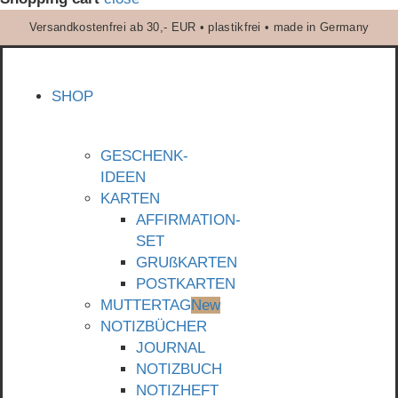
Versandkostenfrei ab 30,- EUR • plastikfrei • made in Germany
SHOP
GESCHENK-
IDEEN
KARTEN
AFFIRMATION-
SET
GRUßKARTEN
POSTKARTEN
MUTTERTAG
New
NOTIZBÜCHER
JOURNAL
NOTIZBUCH
NOTIZHEFT