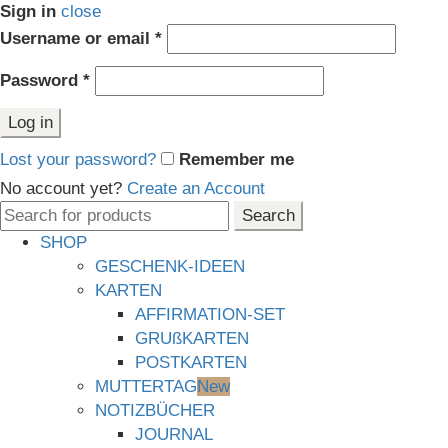
Sign in
close
Erforderlich
Username or email
*
Erforderlich
Password
*
Log in
Lost your password?
Remember me
No account yet?
Create an Account
Search
Search
for:
SHOP
GESCHENK-IDEEN
KARTEN
AFFIRMATION-SET
GRUßKARTEN
POSTKARTEN
MUTTERTAG
New
NOTIZBÜCHER
JOURNAL