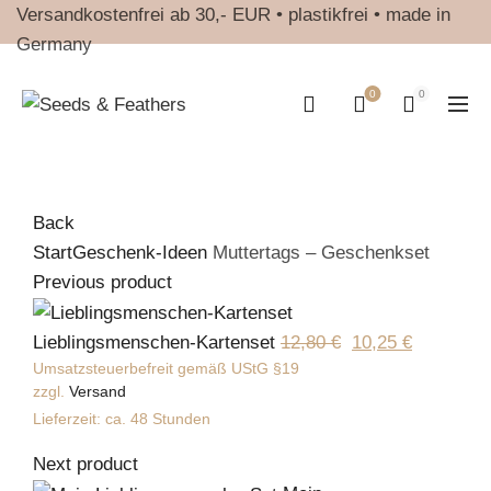
Versandkostenfrei ab 30,- EUR • plastikfrei • made in
Germany
0
0
Back
Start
Geschenk-Ideen
Muttertags – Geschenkset
Previous product
Ursprünglicher
Aktueller
Lieblingsmenschen-Kartenset
12,80
€
10,25
€
Umsatzsteuerbefreit gemäß UStG §19
Preis
Preis
zzgl.
Versand
war:
ist:
Lieferzeit: ca. 48 Stunden
12,80 €
10,25 €.
Next product