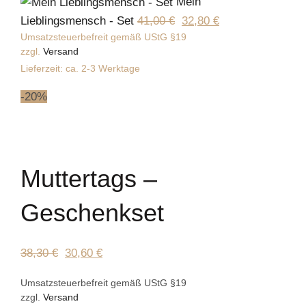
Mein
Ursprünglicher
Aktueller
Lieblingsmensch - Set
41,00
€
32,80
€
Umsatzsteuerbefreit gemäß UStG §19
Preis
Preis
zzgl.
Versand
war:
ist:
Lieferzeit: ca. 2-3 Werktage
41,00 €
32,80 €.
-20%
Click to enlarge
Muttertags –
Geschenkset
Ursprünglicher
Aktueller
38,30
€
30,60
€
Preis
Preis
Umsatzsteuerbefreit gemäß UStG §19
war:
ist:
zzgl.
Versand