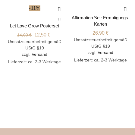
-11%
Affirmation Set: Ermutigungs-
IN DEN WARENKORB
Karten
Let Love Grow Posterset
IN DEN WARENKORB
26,90
€
Ursprünglicher
Aktueller
12,50
€
14,00
€
Umsatzsteuerbefreit gemäß
Umsatzsteuerbefreit gemäß
Preis
Preis
UStG §19
UStG §19
war:
ist:
zzgl.
Versand
zzgl.
Versand
14,00 €
12,50 €.
Lieferzeit: ca. 2-3 Werktage
Lieferzeit: ca. 2-3 Werktage