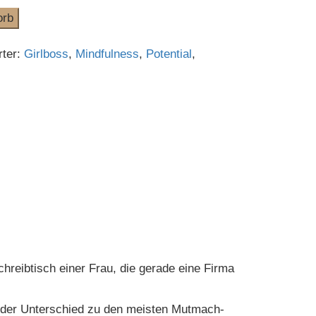
 Menge
orb
rter:
Girlboss
,
Mindfulness
,
Potential
,
chreibtisch einer Frau, die gerade eine Firma
st der Unterschied zu den meisten Mutmach-