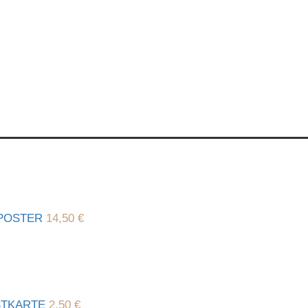
POSTER
14,50
€
STKARTE
2,50
€