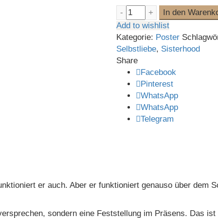
GIRLS CAN POSTER
In den Warenk
Add to wishlist
Kategorie:
Poster
Schlagwö
Selbstliebe
,
Sisterhood
Share
Facebook
Pinterest
WhatsApp
WhatsApp
Telegram
nktioniert er auch. Aber er funktioniert genauso über dem S
tsversprechen, sondern eine Feststellung im Präsens. Das i