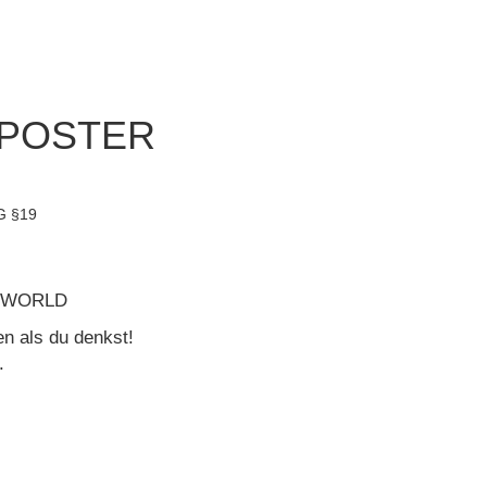
 POSTER
G §19
 WORLD
n als du denkst!
.