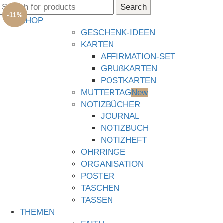
Search
Search
-11%
for:
SHOP
GESCHENK-IDEEN
KARTEN
AFFIRMATION-SET
GRUßKARTEN
POSTKARTEN
MUTTERTAG
New
NOTIZBÜCHER
JOURNAL
NOTIZBUCH
NOTIZHEFT
OHRRINGE
ORGANISATION
POSTER
TASCHEN
TASSEN
THEMEN