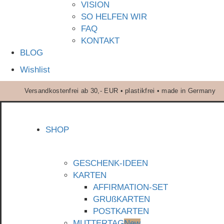
VISION
SO HELFEN WIR
FAQ
KONTAKT
BLOG
Wishlist
Versandkostenfrei ab 30,- EUR • plastikfrei • made in Germany
SHOP
GESCHENK-IDEEN
KARTEN
AFFIRMATION-SET
GRUßKARTEN
POSTKARTEN
MUTTERTAG
New