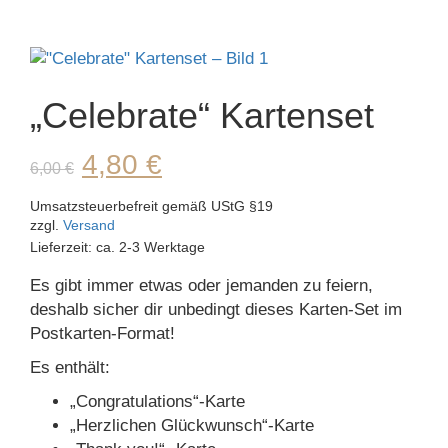
„Celebrate“ Kartenset
Ursprünglicher
Aktueller
4,80
€
6,00
€
Preis
Preis
Umsatzsteuerbefreit gemäß UStG §19
zzgl.
Versand
war:
ist:
Lieferzeit: ca. 2-3 Werktage
6,00 €
4,80 €.
Es gibt immer etwas oder jemanden zu feiern,
deshalb sicher dir unbedingt dieses Karten-Set im
Postkarten-Format!
Es enthält:
„Congratulations“-Karte
„Herzlichen Glückwunsch“-Karte