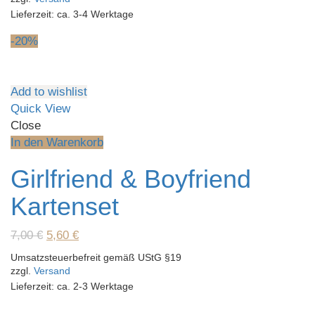
Lieferzeit: ca. 3-4 Werktage
-20%
Add to wishlist
Quick View
Close
In den Warenkorb
Girlfriend & Boyfriend
Kartenset
Ursprünglicher
Aktueller
7,00
€
5,60
€
Preis
Preis
Umsatzsteuerbefreit gemäß UStG §19
war:
ist:
zzgl.
Versand
7,00 €
5,60 €.
Lieferzeit: ca. 2-3 Werktage