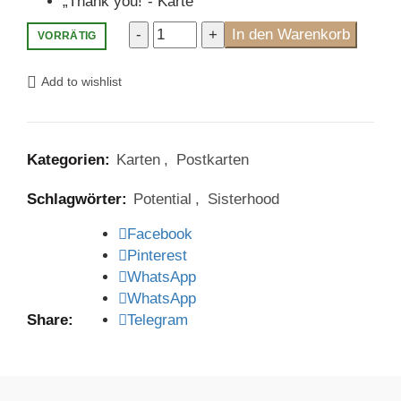
„Thank you!“- Karte
"Celebrate"
In den Warenkorb
VORRÄTIG
Kartenset
Menge
Add to wishlist
Kategorien:
Karten
,
Postkarten
Schlagwörter:
Potential
,
Sisterhood
Facebook
Pinterest
WhatsApp
WhatsApp
Share
Telegram